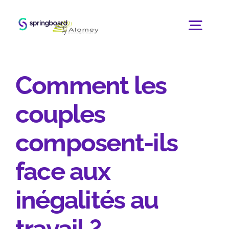
Passer
au
Togg
contenu
Navig
Accueil
Comment les
couples
Le programme
composent-ils
Pour qui ?
face aux
Le cabinet
inégalités au
travail ?
Blog