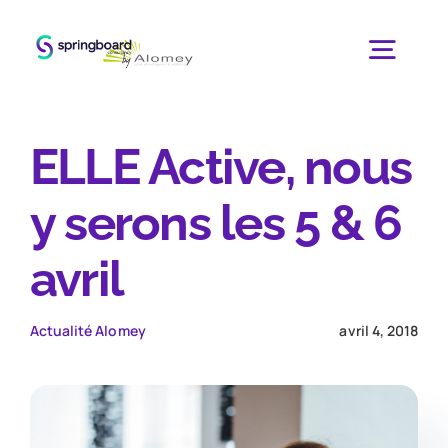
Passer
au
Togg
contenu
Navig
Accueil
ELLE Active, nous
y serons les 5 & 6
Le programme
avril
Pour qui ?
Actualité Alomey
avril 4, 2018
Le cabinet
Blog